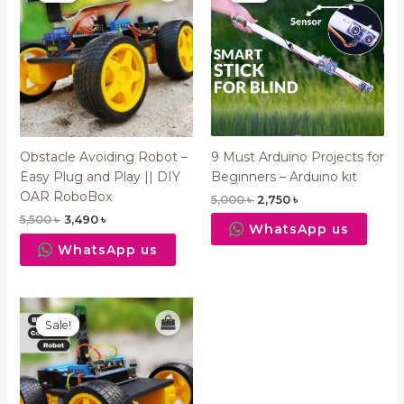
5,500 ৳ .
3,490 ৳ .
5,000 ৳ .
2,750 ৳ .
9 Must Arduino Projects for
Obstacle Avoiding Robot –
Beginners – Arduino kit
Easy Plug and Play || DIY
OAR RoboBox
5,000
৳
2,750
৳
5,500
৳
3,490
৳
WhatsApp us
WhatsApp us
Original
Current
price
price
Sale!
Sale!
was:
is:
5,361 ৳ .
2,810 ৳ .