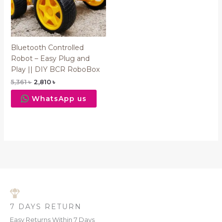
Bluetooth Controlled
Robot – Easy Plug and
Play || DIY BCR RoboBox
5,361
৳
2,810
৳
WhatsApp us
7 DAYS RETURN
Easy Returns Within 7 Days