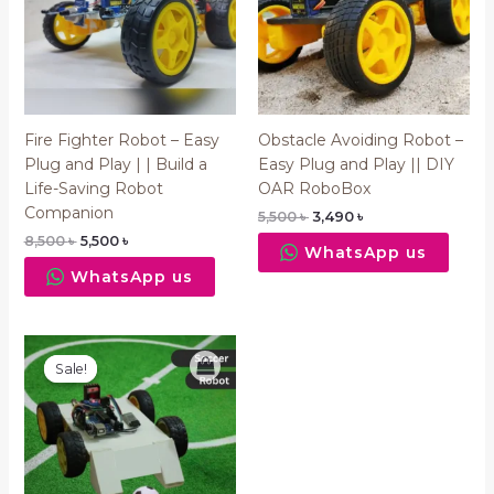
Fire Fighter Robot – Easy
Obstacle Avoiding Robot –
Plug and Play | | Build a
Easy Plug and Play || DIY
Life-Saving Robot
OAR RoboBox
Companion
5,500
৳
3,490
৳
8,500
৳
5,500
৳
WhatsApp us
WhatsApp us
Original
Current
price
price
Sale!
Sale!
was:
is:
5,461 ৳ .
3,261 ৳ .