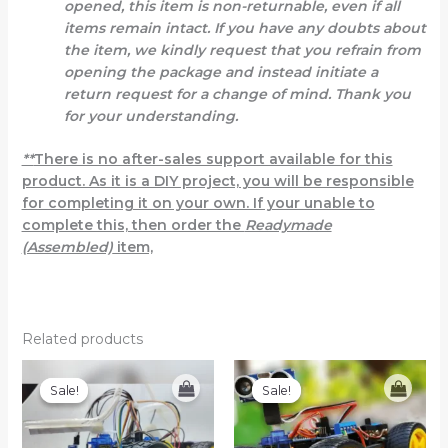
opened, this item is non-returnable, even if all
items remain intact. If you have any doubts about
the item, we kindly request that you refrain from
opening the package and instead initiate a
return request for a change of mind. Thank you
for your understanding.
**
There is no after-sales support available for this
product. As it is a DIY project, you will be responsible
for completing it on your own. If your unable to
complete this, then order the
Readymade
(Assembled)
item,
Related products
Original
Current
Original
Current
price
price
price
price
Sale!
Sale!
Sale!
Sale!
was:
is:
was:
is:
8,500 ৳ .
5,500 ৳ .
5,500 ৳ .
3,490 ৳ .