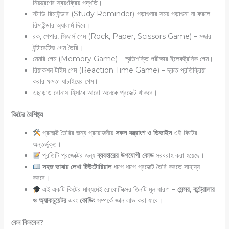
নিয়ন্ত্রণের স্বয়ংক্রিয় পদ্ধতি।
স্টাডি রিমাইন্ডার (Study Reminder)-পড়াশুনার সময় পড়াশুনা না করলে
রিমাইন্ডার অ্যালার্ম দিবে।
রক, পেপার, সিজার্স গেম (Rock, Paper, Scissors Game) – মজার
ইন্টারেক্টিভ গেম তৈরি।
মেমরি গেম (Memory Game) – স্মৃতিশক্তি পরীক্ষার ইলেকট্রনিক গেম।
রিয়াকশন টাইম গেম (Reaction Time Game) – দ্রুত প্রতিক্রিয়া
করার ক্ষমতা যাচাইয়ের গেম।
এছাড়াও বোনাস হিসাবে আরো অনেকে প্রজেক্ট থাকবে।
কিটের বৈশিষ্ট্য
প্রজেক্ট তৈরির জন্য প্রয়োজনীয়
সকল যন্ত্রাংশ ও ডিভাইস
এই কিটের
অন্তর্ভুক্ত।
প্রতিটি প্রজেক্টের জন্য
ব্যবহারের উপযোগী কোড
সরবরাহ করা হয়েছে।
সহজ ভাষায় লেখা টিউটোরিয়াল
ধাপে ধাপে প্রজেক্ট তৈরি করতে সাহায্য
করবে।
এই একটি কিটের মাধ্যমেই রোবোটিক্সের তিনটি মূল ধারণা –
সেন্সর, কন্ট্রোলার
ও অ্যাকচুয়েটর
এবং
কোডিং
সম্পর্কে জ্ঞান লাভ করা যাবে।
কেন কিনবেন?