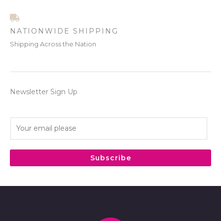
NATIONWIDE SHIPPING
Shipping Across the Nation
Newsletter Sign Up
E
m
a
i
Subscribe
l
*