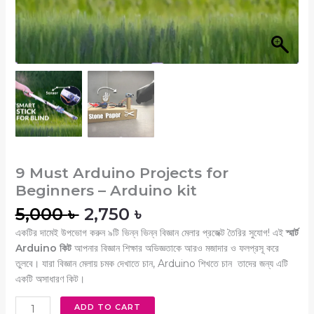
9 Must Arduino Projects for
Beginners – Arduino kit
5,000
৳
2,750
৳
একটির দামেই উপভোগ করুন ৯টি ভিন্ন ভিন্ন বিজ্ঞান মেলার প্রজেক্ট তৈরির সুযোগ! এই
স্মার্ট
Arduino কিট
আপনার বিজ্ঞান শিক্ষার অভিজ্ঞতাকে আরও মজাদার ও ফলপ্রসূ করে
তুলবে। যারা বিজ্ঞান মেলায় চমক দেখাতে চান, Arduino শিখতে চান তাদের জন্য এটি
একটি অসাধারণ কিট।
ADD TO CART