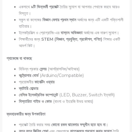
একসাথে
৯টি ভিন্নধর্মী প্রজেক্ট
তৈরির সুযোগ যা আপনার শেখাকে করবে আরও
বিস্তৃত।
স্কুল বা কলেজের
বিজ্ঞান মেলায় প্রথম স্থান
অর্জনের জন্য এটি একটি শক্তিশালী
হাতিয়ার।
ইলেকট্রনিক্স ও প্রোগ্রামিং-এর
বাস্তব অভিজ্ঞতা
অর্জনের এক দারুণ সুযোগ।
শিক্ষার্থীদের জন্য
STEM (বিজ্ঞান, প্রযুক্তি, প্রকৌশল, গণিত)
শিক্ষার একটি
আদর্শ কিট।
প্যাকেজে যা থাকছে
বিভিন্ন প্রকার
সেন্সর
(আলট্রাসনিক/আইআর)
কন্ট্রোলার বোর্ড
(Arduino/Compatible)
প্রয়োজনীয়
কানেক্টিং ওয়্যার
ব্যাটারি হোল্ডার
বেসিক ইলেকট্রনিক কম্পোনেন্ট
(LED, Buzzer, Switch ইত্যাদি)
বিস্তারিত গাইড ও কোড
(বাংলা ও ইংরেজি উভয় ভাষায়)
ব্যবহারকারীর জন্য উপকারিতা
প্রজেক্ট তৈরি করার সময়
কোনো রকম ঝামেলার সম্মুখীন হতে হবে না
।
নতুন নতুন জিনিস শেখা
এবং সেগুলোকে
হাতেকলমে প্রয়োগ করার সুযোগ
তৈরি