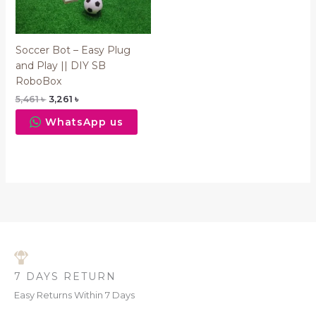
Soccer Bot – Easy Plug
and Play || DIY SB
RoboBox
5,461
৳
3,261
৳
WhatsApp us
7 DAYS RETURN
Easy Returns Within 7 Days